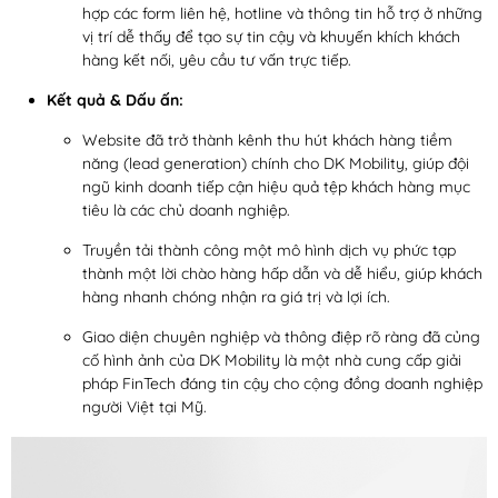
hợp các form liên hệ, hotline và thông tin hỗ trợ ở những
vị trí dễ thấy để tạo sự tin cậy và khuyến khích khách
hàng kết nối, yêu cầu tư vấn trực tiếp.
Kết quả & Dấu ấn:
Website đã trở thành kênh thu hút khách hàng tiềm
năng (lead generation) chính cho DK Mobility, giúp đội
ngũ kinh doanh tiếp cận hiệu quả tệp khách hàng mục
tiêu là các chủ doanh nghiệp.
Truyền tải thành công một mô hình dịch vụ phức tạp
thành một lời chào hàng hấp dẫn và dễ hiểu, giúp khách
hàng nhanh chóng nhận ra giá trị và lợi ích.
Giao diện chuyên nghiệp và thông điệp rõ ràng đã củng
cố hình ảnh của DK Mobility là một nhà cung cấp giải
pháp FinTech đáng tin cậy cho cộng đồng doanh nghiệp
người Việt tại Mỹ.