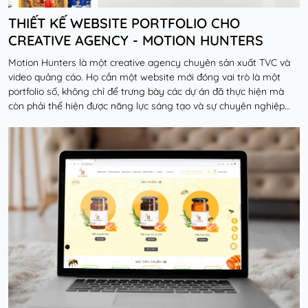
THIẾT KẾ WEBSITE PORTFOLIO CHO
CREATIVE AGENCY - MOTION HUNTERS
Motion Hunters là một creative agency chuyên sản xuất TVC và
video quảng cáo. Họ cần một website mới đóng vai trò là một
portfolio số, không chỉ để trưng bày các dự án đã thực hiện mà
còn phải thể hiện được năng lực sáng tạo và sự chuyên nghiệp
nhằm thu hút các khách hàng doanh n...
Đọc thêm