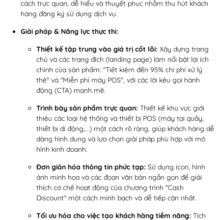
cách trực quan, dễ hiểu và thuyết phục nhằm thu hút khách
hàng đăng ký sử dụng dịch vụ.
Giải pháp & Năng lực thực thi:
Thiết kế tập trung vào giá trị cốt lõi:
Xây dựng trang
chủ và các trang đích (landing page) làm nổi bật lợi ích
chính của sản phẩm: "Tiết kiệm đến 95% chi phí xử lý
thẻ" và "Miễn phí máy POS", với các lời kêu gọi hành
động (CTA) mạnh mẽ.
Trình bày sản phẩm trực quan:
Thiết kế khu vực giới
thiệu các loại hệ thống và thiết bị POS (máy tại quầy,
thiết bị di động,...) một cách rõ ràng, giúp khách hàng dễ
dàng hình dung và lựa chọn giải pháp phù hợp với mô
hình kinh doanh.
Đơn giản hóa thông tin phức tạp:
Sử dụng icon, hình
ảnh minh họa và các đoạn văn bản ngắn gọn để giải
thích cơ chế hoạt động của chương trình "Cash
Discount" một cách minh bạch và dễ tiếp cận nhất.
Tối ưu hóa cho việc tạo khách hàng tiềm năng:
Tích