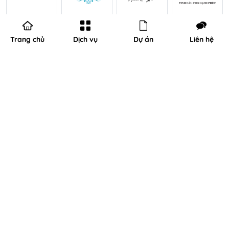
Trang chủ
Dịch vụ
Dự án
Liên hệ
Chúng tôi luôn sẵn lòng lắng nghe ý kiến, câu hỏi và cơ hội hợp
tác từ Quý Anh/Chị. Hãy liên hệ ngay hoặc để lại thông tin bên
dưới. Tư vấn viên sẽ liên hệ lại với Quý Anh/Chị sớm nhất.