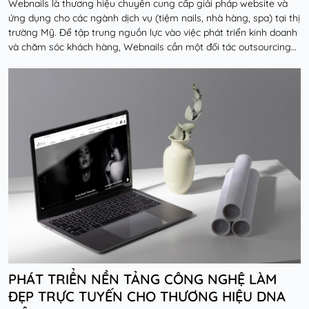
Webnails là thương hiệu chuyên cung cấp giải pháp website và
ứng dụng cho các ngành dịch vụ (tiệm nails, nhà hàng, spa) tại thị
trường Mỹ. Để tập trung nguồn lực vào việc phát triển kinh doanh
và chăm sóc khách hàng, Webnails cần một đối tác outsourcing
về công nghệ có đủ năng lự...
Đọc thêm
PHÁT TRIỂN NỀN TẢNG CÔNG NGHỆ LÀM
ĐẸP TRỰC TUYẾN CHO THƯƠNG HIỆU DNA