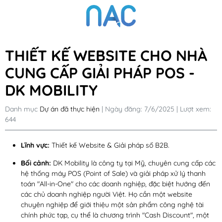
THIẾT KẾ WEBSITE CHO NHÀ
CUNG CẤP GIẢI PHÁP POS -
DK MOBILITY
Danh mục
Dự án đã thực hiện
| Ngày đăng: 7/6/2025 | Lượt xem:
644
Lĩnh vực:
Thiết kế Website & Giải pháp số B2B.
Bối cảnh:
DK Mobility là công ty tại Mỹ, chuyên cung cấp các
hệ thống máy POS (Point of Sale) và giải pháp xử lý thanh
toán "All-in-One" cho các doanh nghiệp, đặc biệt hướng đến
các chủ doanh nghiệp người Việt. Họ cần một website
chuyên nghiệp để giới thiệu một sản phẩm công nghệ tài
chính phức tạp, cụ thể là chương trình "Cash Discount", một