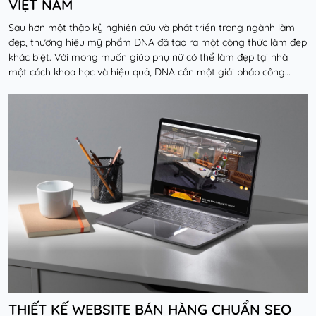
VIỆT NAM
Sau hơn một thập kỷ nghiên cứu và phát triển trong ngành làm
đẹp, thương hiệu mỹ phẩm DNA đã tạo ra một công thức làm đẹp
khác biệt. Với mong muốn giúp phụ nữ có thể làm đẹp tại nhà
một cách khoa học và hiệu quả, DNA cần một giải pháp công
nghệ toàn diện để đưa các liệu trình chu...
Đọc thêm
THIẾT KẾ WEBSITE BÁN HÀNG CHUẨN SEO