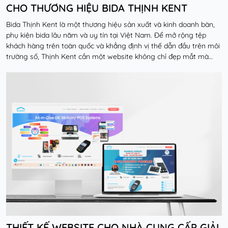
CHO THƯƠNG HIỆU BIDA THỊNH KENT
Bida Thịnh Kent là một thương hiệu sản xuất và kinh doanh bàn,
phụ kiện bida lâu năm và uy tín tại Việt Nam. Để mở rộng tệp
khách hàng trên toàn quốc và khẳng định vị thế dẫn đầu trên môi
trường số, Thịnh Kent cần một website không chỉ đẹp mắt mà
còn phải được tối ưu hóa để có th...
Đọc thêm
THIẾT KẾ WEBSITE CHO NHÀ CUNG CẤP GIẢI