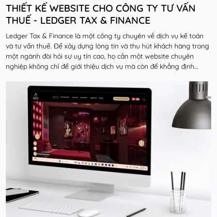
THIẾT KẾ WEBSITE CHO CÔNG TY TƯ VẤN
THUẾ - LEDGER TAX & FINANCE
Ledger Tax & Finance là một công ty chuyên về dịch vụ kế toán
và tư vấn thuế. Để xây dựng lòng tin và thu hút khách hàng trong
một ngành đòi hỏi sự uy tín cao, họ cần một website chuyên
nghiệp không chỉ để giới thiệu dịch vụ mà còn để khẳng định
chuyên môn và tạo kênh liên hệ hiệ...
Đọc thêm