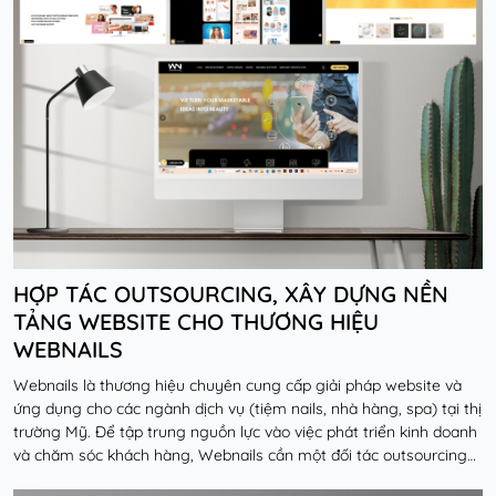
HỢP TÁC OUTSOURCING, XÂY DỰNG NỀN
TẢNG WEBSITE CHO THƯƠNG HIỆU
WEBNAILS
Webnails là thương hiệu chuyên cung cấp giải pháp website và
ứng dụng cho các ngành dịch vụ (tiệm nails, nhà hàng, spa) tại thị
trường Mỹ. Để tập trung nguồn lực vào việc phát triển kinh doanh
và chăm sóc khách hàng, Webnails cần một đối tác outsourcing
về công nghệ có đủ năng lự...
Đọc thêm