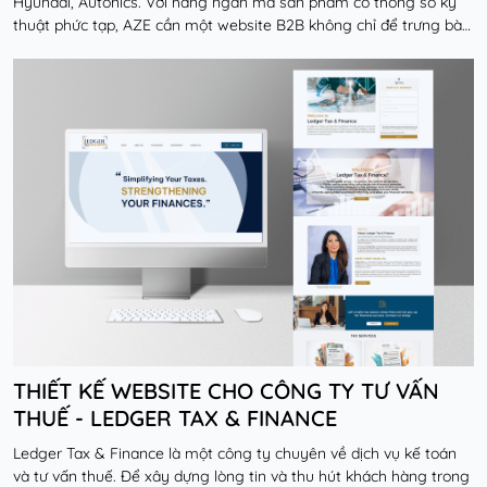
Hyundai, Autonics. Với hàng ngàn mã sản phẩm có thông số kỹ
thuật phức tạp, AZE cần một website B2B không chỉ để trưng bày
sản phẩm mà còn phải là một công cụ...
Đọc thêm
THIẾT KẾ WEBSITE CHO CÔNG TY TƯ VẤN
THUẾ - LEDGER TAX & FINANCE
Ledger Tax & Finance là một công ty chuyên về dịch vụ kế toán
và tư vấn thuế. Để xây dựng lòng tin và thu hút khách hàng trong