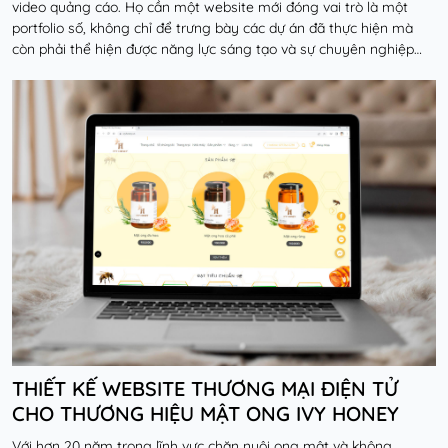
video quảng cáo. Họ cần một website mới đóng vai trò là một
portfolio số, không chỉ để trưng bày các dự án đã thực hiện mà
còn phải thể hiện được năng lực sáng tạo và sự chuyên nghiệp
nhằm thu hút các khách hàng doanh n...
Đọc thêm
THIẾT KẾ WEBSITE THƯƠNG MẠI ĐIỆN TỬ
CHO THƯƠNG HIỆU MẬT ONG IVY HONEY
Với hơn 20 năm trong lĩnh vực chăn nuôi ong mật và không