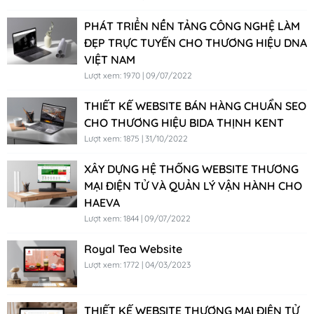
PHÁT TRIỂN NỀN TẢNG CÔNG NGHỆ LÀM
ĐẸP TRỰC TUYẾN CHO THƯƠNG HIỆU DNA
VIỆT NAM
Lượt xem: 1970 | 09/07/2022
THIẾT KẾ WEBSITE BÁN HÀNG CHUẨN SEO
CHO THƯƠNG HIỆU BIDA THỊNH KENT
Lượt xem: 1875 | 31/10/2022
XÂY DỰNG HỆ THỐNG WEBSITE THƯƠNG
MẠI ĐIỆN TỬ VÀ QUẢN LÝ VẬN HÀNH CHO
HAEVA
Lượt xem: 1844 | 09/07/2022
Royal Tea Website
Lượt xem: 1772 | 04/03/2023
THIẾT KẾ WEBSITE THƯƠNG MẠI ĐIỆN TỬ