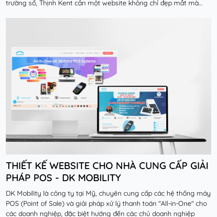
trường số, Thịnh Kent cần một website không chỉ đẹp mắt mà
còn phải được tối ưu hóa để có th...
Đọc thêm
THIẾT KẾ WEBSITE CHO NHÀ CUNG CẤP GIẢI
PHÁP POS - DK MOBILITY
DK Mobility là công ty tại Mỹ, chuyên cung cấp các hệ thống máy
POS (Point of Sale) và giải pháp xử lý thanh toán "All-in-One" cho
các doanh nghiệp, đặc biệt hướng đến các chủ doanh nghiệp