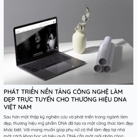
PHÁT TRIỂN NỀN TẢNG CÔNG NGHỆ LÀM
ĐẸP TRỰC TUYẾN CHO THƯƠNG HIỆU DNA
VIỆT NAM
Sau hơn một thập kỷ nghiên cứu và phát triển trong ngành làm
đẹp, thương hiệu mỹ phẩm DNA đã tạo ra một công thức làm đẹp
khác biệt. Với mong muốn giúp phụ nữ có thể làm đẹp tại nhà
một cách khoa học và hiệu quả, DNA cần một giải pháp công