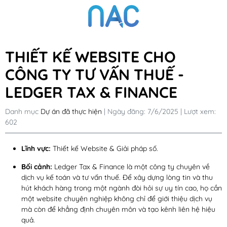
THIẾT KẾ WEBSITE CHO
CÔNG TY TƯ VẤN THUẾ -
LEDGER TAX & FINANCE
Danh mục
Dự án đã thực hiện
| Ngày đăng: 7/6/2025 | Lượt xem:
602
Lĩnh vực:
Thiết kế Website & Giải pháp số.
Bối cảnh:
Ledger Tax & Finance là một công ty chuyên về
dịch vụ kế toán và tư vấn thuế. Để xây dựng lòng tin và thu
hút khách hàng trong một ngành đòi hỏi sự uy tín cao, họ cần
một website chuyên nghiệp không chỉ để giới thiệu dịch vụ
mà còn để khẳng định chuyên môn và tạo kênh liên hệ hiệu
quả.