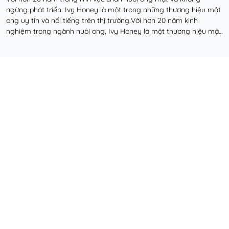
ngừng phát triển. Ivy Honey là một trong những thương hiệu mật
ong uy tín và nổi tiếng trên thị trường.Với hơn 20 năm kinh
nghiệm trong ngành nuôi ong, Ivy Honey là một thương hiệu mật
ong uy tín đã khẳng định được chất lượ...
Đọc thêm