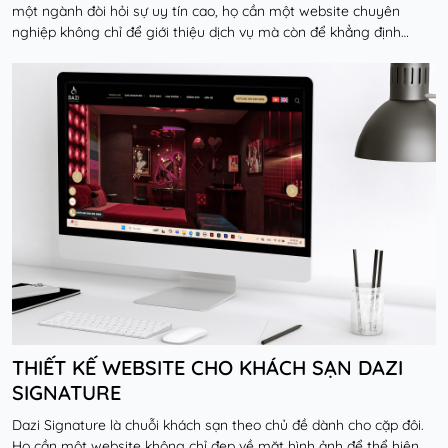
một ngành đòi hỏi sự uy tín cao, họ cần một website chuyên
nghiệp không chỉ để giới thiệu dịch vụ mà còn để khẳng định
chuyên môn và tạo kênh liên hệ hiệ...
Đọc thêm
THIẾT KẾ WEBSITE CHO KHÁCH SẠN DAZI
SIGNATURE
Dazi Signature là chuỗi khách sạn theo chủ đề dành cho cặp đôi.
Họ cần một website không chỉ đẹp về mặt hình ảnh để thể hiện