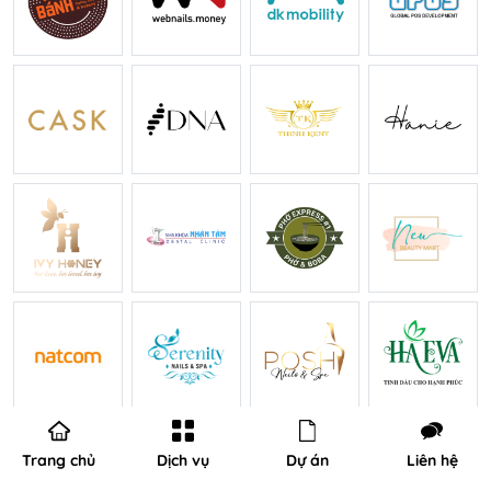
Trang chủ
Dịch vụ
Dự án
Liên hệ
Chúng tôi luôn sẵn lòng lắng nghe ý kiến, câu hỏi và cơ hội hợp