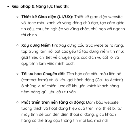
Giải pháp & Năng lực thực thi:
Thiết kế Giao diện (UI/UX):
Thiết kế giao diện website
với tone màu xanh và vàng đồng chủ đạo, tạo cảm giác
tin cậy, chuyên nghiệp và vững chắc, phù hợp với ngành
tài chính.
Xây dựng Niềm tin:
Xây dựng cấu trúc website rõ ràng,
tập trung làm nổi bật các yếu tố tạo dựng niềm tin như:
giới thiệu chi tiết về chuyên gia, các dịch vụ cốt lõi và
quy trình làm việc minh bạch.
Tối ưu hóa Chuyển đổi:
Tích hợp các biểu mẫu liên hệ
(contact form) và lời kêu gọi hành động (Call-to-Action)
ở những vị trí chiến lược để khuyến khích khách hàng
tiềm năng gửi yêu cầu tư vấn.
Phát triển trên nền tảng di động:
Đảm bảo website
tương thích và hoạt động hiệu quả trên mọi thiết bị, từ
máy tính để bàn đến điện thoại di động, giúp khách
hàng có thể truy cập thông tin mọi lúc, mọi nơi.