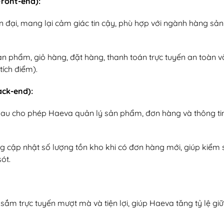
Front-end):
iện đại, mang lại cảm giác tin cậy, phù hợp với ngành hàng s
ản phẩm, giỏ hàng, đặt hàng, thanh toán trực tuyến an toàn v
tích điểm).
ack-end):
 sau cho phép Haeva quản lý sản phẩm, đơn hàng và thông ti
ng cập nhật số lượng tồn kho khi có đơn hàng mới, giúp kiểm 
ót.
ắm trực tuyến mượt mà và tiện lợi, giúp Haeva tăng tỷ lệ gi