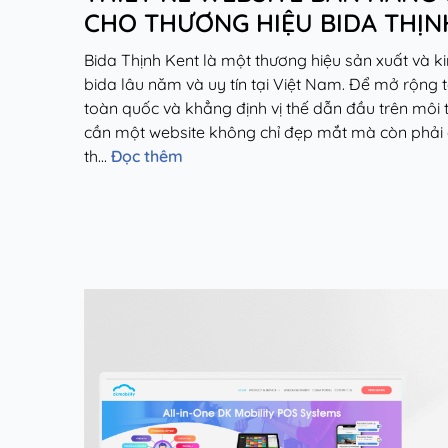
CHO THƯƠNG HIỆU BIDA THỊN
Bida Thịnh Kent là một thương hiệu sản xuất và k
bida lâu năm và uy tín tại Việt Nam. Để mở rộng 
toàn quốc và khẳng định vị thế dẫn đầu trên môi 
cần một website không chỉ đẹp mắt mà còn phải 
th...
Đọc thêm