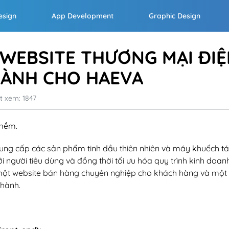
esign
App Development
Graphic Design
WEBSITE THƯƠNG MẠI ĐI
HÀNH CHO HAEVA
t xem: 1847
 mềm.
cung cấp các sản phẩm tinh dầu thiên nhiên và máy khuếch tá
gười tiêu dùng và đồng thời tối ưu hóa quy trình kinh doanh
ột website bán hàng chuyên nghiệp cho khách hàng và một
 hành.