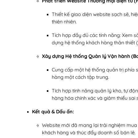
Phát triển Website Thương mại điện tử (
Thiết kế giao diện website sạch sẽ, h
thiên nhiên.
Tích hợp đầy đủ các tính năng: Xem s
dựng hệ thống khách hàng thân thiết (
Xây dựng Hệ thống Quản lý Vận hành (B
Cung cấp một hệ thống quản trị phía
hàng một cách tập trung.
Tích hợp tính năng quản lý kho, tự độ
hàng hóa chính xác và giảm thiểu sai s
Kết quả & Dấu ấn:
Website mới đã mang lại trải nghiệm mua s
khách hàng và thúc đẩy doanh số bán lẻ.