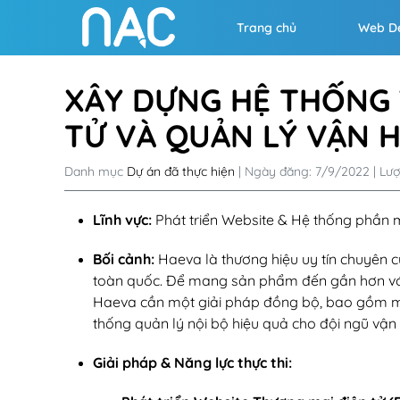
Trang chủ
Web D
XÂY DỰNG HỆ THỐNG 
TỬ VÀ QUẢN LÝ VẬN 
Danh mục
Dự án đã thực hiện
| Ngày đăng: 7/9/2022 | Lượ
Lĩnh vực:
Phát triển Website & Hệ thống phần
Bối cảnh:
Haeva là thương hiệu uy tín chuyên 
toàn quốc. Để mang sản phẩm đến gần hơn với n
Haeva cần một giải pháp đồng bộ, bao gồm m
thống quản lý nội bộ hiệu quả cho đội ngũ vận
Giải pháp & Năng lực thực thi: