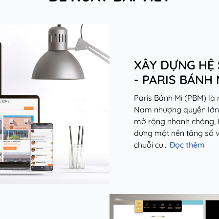
XÂY DỰNG HỆ 
- PARIS BÁNH 
Paris Bánh Mì (PBM) là
Nam nhượng quyền lớn và
mở rộng nhanh chóng, P
dựng một nền tảng số v
chuỗi cu...
Đọc thêm