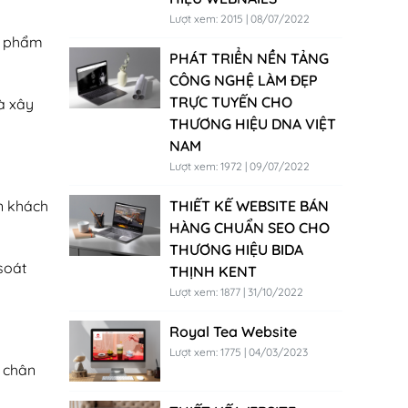
Lượt xem: 2015 | 08/07/2022
ản phẩm
PHÁT TRIỂN NỀN TẢNG
CÔNG NGHỆ LÀM ĐẸP
TRỰC TUYẾN CHO
à xây
THƯƠNG HIỆU DNA VIỆT
NAM
Lượt xem: 1972 | 09/07/2022
n khách
THIẾT KẾ WEBSITE BÁN
HÀNG CHUẨN SEO CHO
THƯƠNG HIỆU BIDA
soát
THỊNH KENT
Lượt xem: 1877 | 31/10/2022
Royal Tea Website
Lượt xem: 1775 | 04/03/2023
ữ chân