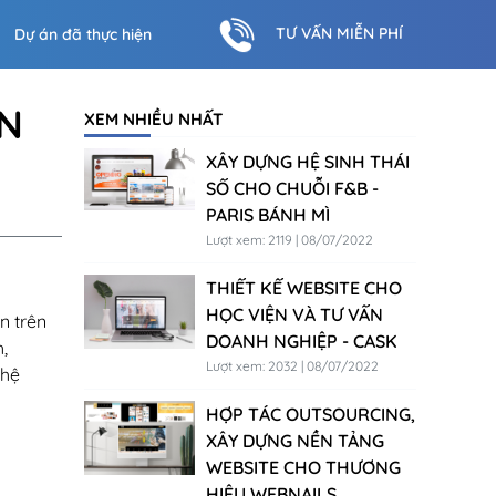
TƯ VẤN MIỄN PHÍ
Dự án đã thực hiện
ỆN
XEM NHIỀU NHẤT
XÂY DỰNG HỆ SINH THÁI
SỐ CHO CHUỖI F&B -
PARIS BÁNH MÌ
Lượt xem: 2119 | 08/07/2022
THIẾT KẾ WEBSITE CHO
HỌC VIỆN VÀ TƯ VẤN
n trên
DOANH NGHIỆP - CASK
,
Lượt xem: 2032 | 08/07/2022
 hệ
HỢP TÁC OUTSOURCING,
XÂY DỰNG NỀN TẢNG
WEBSITE CHO THƯƠNG
HIỆU WEBNAILS