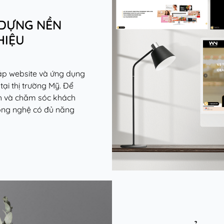
 DỰNG NỀN
HIỆU
áp website và ứng dụng
tại thị trường Mỹ. Để
nh và chăm sóc khách
công nghệ có đủ năng