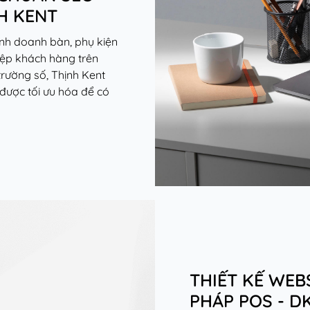
H KENT
inh doanh bàn, phụ kiện
tệp khách hàng trên
trường số, Thịnh Kent
được tối ưu hóa để có
THIẾT KẾ WEB
PHÁP POS - D