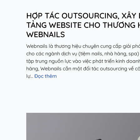
HỢP TÁC OUTSOURCING, XÂY
TẢNG WEBSITE CHO THƯƠNG 
WEBNAILS
Webnails là thương hiệu chuyên cung cấp giải ph
cho các ngành dịch vụ (tiệm nails, nhà hàng, spa) 
tập trung nguồn lực vào việc phát triển kinh doa
hàng, Webnails cần một đối tác outsourcing về 
lự...
Đọc thêm