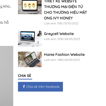
THIẾT KẾ WEBSITE
ý kho,
THƯƠNG MẠI ĐIỆN TỬ
CHO THƯƠNG HIỆU MẬT
ONG IVY HONEY
a, hỗ
Lượt xem: 1581 | 31/10/2022
Greycell Website
Lượt xem: 1538 | 04/03/2023
Hanie Fashion Website
Lượt xem: 1448 | 04/03/2023
CHIA SẺ
Chia sẻ trên facebook