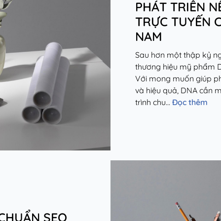
PHÁT TRIỂN N
TRỰC TUYẾN 
NAM
Sau hơn một thập kỷ ng
thương hiệu mỹ phẩm D
Với mong muốn giúp ph
và hiệu quả, DNA cần m
trình chu...
Đọc thêm
 CHUẨN SEO