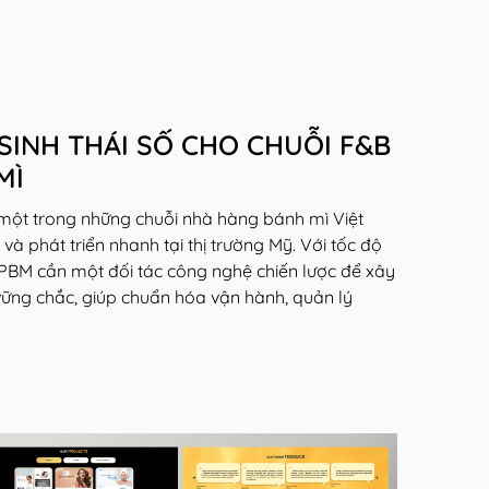
SINH THÁI SỐ CHO CHUỖI F&B
MÌ
 một trong những chuỗi nhà hàng bánh mì Việt
 phát triển nhanh tại thị trường Mỹ. Với tốc độ
BM cần một đối tác công nghệ chiến lược để xây
ững chắc, giúp chuẩn hóa vận hành, quản lý