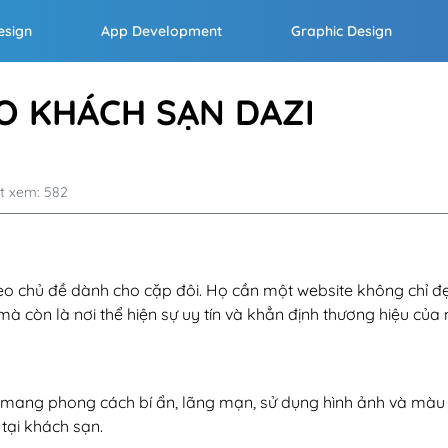
esign
App Development
Graphic Design
O KHÁCH SẠN DAZI
t xem: 582
heo chủ đề dành cho cặp đôi. Họ cần một website không chỉ đ
à còn là nơi thể hiện sự uy tín và khẳn định thương hiệu của 
e mang phong cách bí ẩn, lãng mạn, sử dụng hình ảnh và màu
 tại khách sạn.