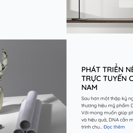
PHÁT TRIỂN N
TRỰC TUYẾN 
NAM
Sau hơn một thập kỷ ng
thương hiệu mỹ phẩm D
Với mong muốn giúp ph
và hiệu quả, DNA cần m
trình chu...
Đọc thêm