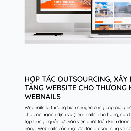
HỢP TÁC OUTSOURCING, XÂY
TẢNG WEBSITE CHO THƯƠNG 
WEBNAILS
Webnails là thương hiệu chuyên cung cấp giải ph
cho các ngành dịch vụ (tiệm nails, nhà hàng, spa) 
tập trung nguồn lực vào việc phát triển kinh doa
hàng, Webnails cần một đối tác outsourcing về 