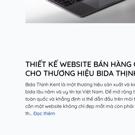
THIẾT KẾ WEBSITE BÁN HÀNG
CHO THƯƠNG HIỆU BIDA THỊN
Bida Thịnh Kent là một thương hiệu sản xuất và k
bida lâu năm và uy tín tại Việt Nam. Để mở rộng 
toàn quốc và khẳng định vị thế dẫn đầu trên môi 
cần một website không chỉ đẹp mắt mà còn phải 
th...
Đọc thêm