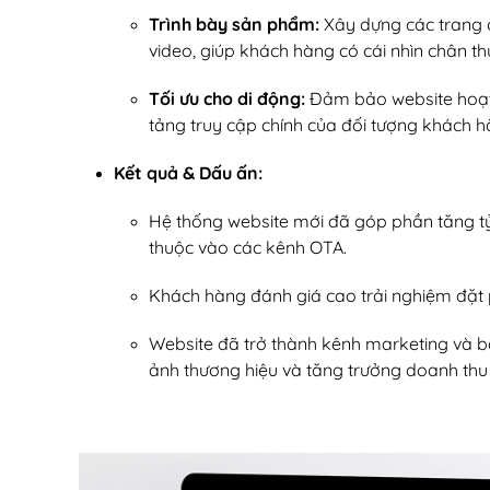
Trình bày sản phẩm:
Xây dựng các trang ch
video, giúp khách hàng có cái nhìn chân thự
Tối ưu cho di động:
Đảm bảo website hoạt đ
tảng truy cập chính của đối tượng khách h
Kết quả & Dấu ấn:
Hệ thống website mới đã góp phần tăng tỷ 
thuộc vào các kênh OTA.
Khách hàng đánh giá cao trải nghiệm đặt 
Website đã trở thành kênh marketing và bá
ảnh thương hiệu và tăng trưởng doanh thu