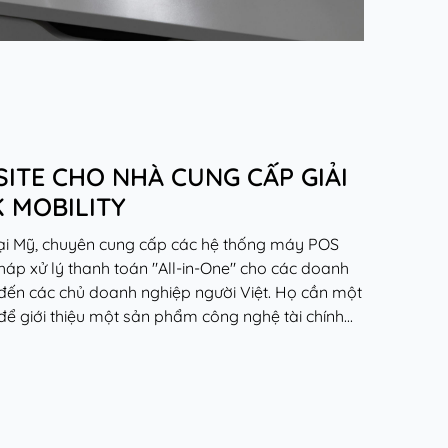
SITE CHO NHÀ CUNG CẤP GIẢI
K MOBILITY
 tại Mỹ, chuyên cung cấp các hệ thống máy POS
 pháp xử lý thanh toán "All-in-One" cho các doanh
 đến các chủ doanh nghiệp người Việt. Họ cần một
ể giới thiệu một sản phẩm công nghệ tài chính...