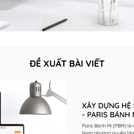
ĐỀ XUẤT BÀI VIẾT
XÂY DỰNG HỆ 
- PARIS BÁNH 
Paris Bánh Mì (PBM) là
Nam nhượng quyền lớn và