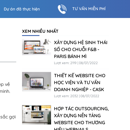
TƯ VẤN MIỄN PHÍ
Dự án đã thực hiện
XEM NHIỀU NHẤT
XÂY DỰNG HỆ SINH THÁI
SỐ CHO CHUỖI F&B -
PARIS BÁNH MÌ
Lượt xem: 2119 | 08/07/2022
THIẾT KẾ WEBSITE CHO
HỌC VIỆN VÀ TƯ VẤN
ẹp về
DOANH NGHIỆP - CASK
mình.
Lượt xem: 2032 | 08/07/2022
HỢP TÁC OUTSOURCING,
XÂY DỰNG NỀN TẢNG
 sắc gợi
WEBSITE CHO THƯƠNG
HIỆU WEBNAILS