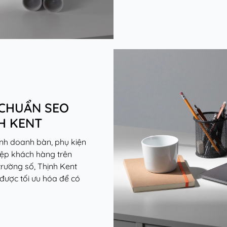
 CHUẨN SEO
H KENT
inh doanh bàn, phụ kiện
tệp khách hàng trên
trường số, Thịnh Kent
được tối ưu hóa để có