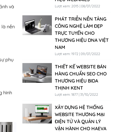
 ảnh và
Lượt xem: 2015 | 08/07/2022
PHÁT TRIỂN NỀN TẢNG
CÔNG NGHỆ LÀM ĐẸP
 là nền
TRỰC TUYẾN CHO
THƯƠNG HIỆU DNA VIỆT
NAM
Lượt xem: 1972 | 09/07/2022
 sự phụ
THIẾT KẾ WEBSITE BÁN
HÀNG CHUẨN SEO CHO
THƯƠNG HIỆU BIDA
THỊNH KENT
g hình
Lượt xem: 1877 | 31/10/2022
XÂY DỰNG HỆ THỐNG
WEBSITE THƯƠNG MẠI
ĐIỆN TỬ VÀ QUẢN LÝ
VẬN HÀNH CHO HAEVA