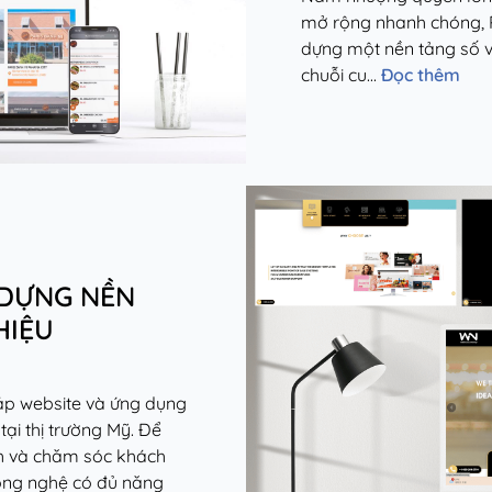
mở rộng nhanh chóng, P
dựng một nền tảng số v
chuỗi cu...
Đọc thêm
 DỰNG NỀN
HIỆU
áp website và ứng dụng
tại thị trường Mỹ. Để
nh và chăm sóc khách
công nghệ có đủ năng