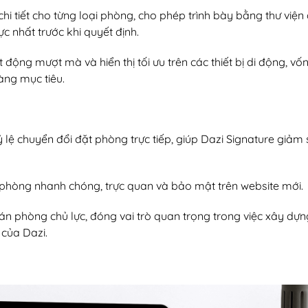
i tiết cho từng loại phòng, cho phép trình bày bằng thư viện
c nhất trước khi quyết định.
ộng mượt mà và hiển thị tối ưu trên các thiết bị di động, vốn
àng mục tiêu.
lệ chuyển đổi đặt phòng trực tiếp, giúp Dazi Signature giảm
phòng nhanh chóng, trực quan và bảo mật trên website mới.
n phòng chủ lực, đóng vai trò quan trọng trong việc xây dựn
 của Dazi.