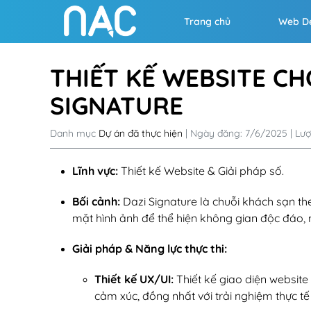
Trang chủ
Web D
THIẾT KẾ WEBSITE CH
SIGNATURE
Danh mục
Dự án đã thực hiện
| Ngày đăng: 7/6/2025 | Lượ
Lĩnh vực:
Thiết kế Website & Giải pháp số.
Bối cảnh:
Dazi Signature là chuỗi khách sạn t
mặt hình ảnh để thể hiện không gian độc đáo, m
Giải pháp & Năng lực thực thi:
Thiết kế UX/UI:
Thiết kế giao diện websit
cảm xúc, đồng nhất với trải nghiệm thực tế