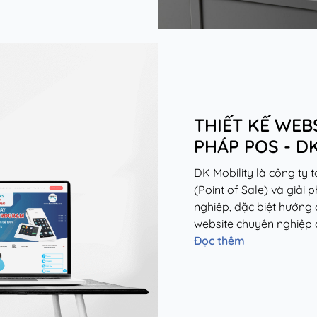
THIẾT KẾ WEB
PHÁP POS - D
DK Mobility là công ty
(Point of Sale) và giải
nghiệp, đặc biệt hướng
website chuyên nghiệp đ
Đọc thêm